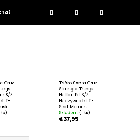
Hľadať
Prihlásenie
Nákupný
Značky
košík
ta Cruz
Tričko Santa Cruz
hings
Stranger Things
er S/S
Hellfire Pit S/S
ht T-
Heavyweight T-
Dusk
Shirt Maroon
 ks)
Skladom
(1 ks)
€37,95
Nasledujúce