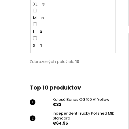
XL
3
M
3
L
3
S
1
Zobrazených položiek:
10
Top 10 produktov
Kolesá Bones OG 100 V1 Yellow
€33
Independent Trucky Polished MID
Standard
€64,95