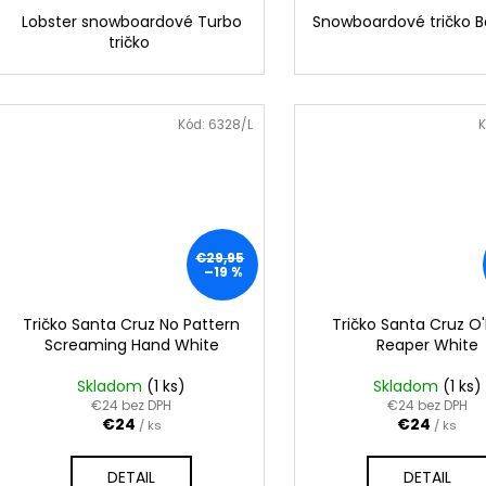
Lobster snowboardové Turbo
Snowboardové tričko B
tričko
Kód:
6328/L
K
€29,95
–19 %
Tričko Santa Cruz No Pattern
Tričko Santa Cruz O'
Screaming Hand White
Reaper White
Skladom
(1 ks)
Skladom
(1 ks)
€24 bez DPH
€24 bez DPH
€24
€24
/ ks
/ ks
DETAIL
DETAIL