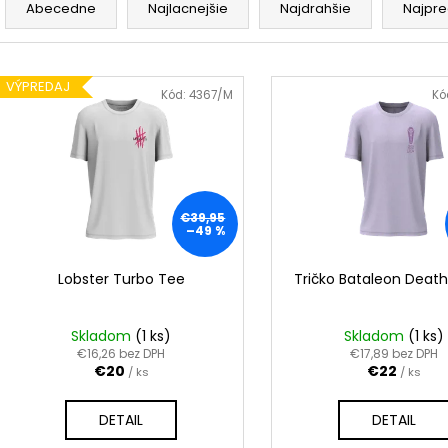
INDEPENDENT TRUCKY POLISHED MID
SKATEBOARD HO
a
Abecedne
Najlacnejšie
Najdrahšie
Najpre
STANDARD
€43
d
€64,95
Pôvodne:
€47
e
Pôvodne:
€67
V
n
VÝPREDAJ
ý
Kód:
4367/M
Kó
i
p
e
i
p
s
r
p
o
€39,95
r
–49 %
d
o
u
d
Lobster Turbo Tee
Tričko Bataleon Death 
k
u
t
k
Skladom
(1 ks)
Skladom
(1 ks)
o
t
€16,26 bez DPH
€17,89 bez DPH
v
€20
€22
/ ks
/ ks
o
v
DETAIL
DETAIL