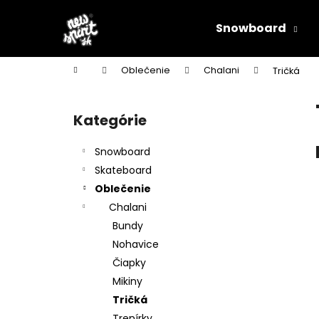
K
Prejsť
na
o
Snowboard
obsah
Späť
Späť
š
do
do
í
Domov
Oblečenie
Chalani
Tričká
k
obchodu
obchodu
B
o
Kategórie
Preskočiť
č
kategórie
n
Snowboard
ý
Skateboard
p
Oblečenie
a
Chalani
n
Bundy
e
Nohavice
l
Čiapky
Mikiny
Tričká
Trenírky