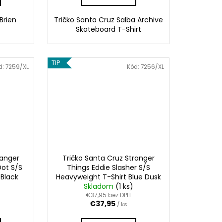
Brien
Tričko Santa Cruz Salba Archive
Skateboard T-Shirt
TIP
d:
7259/XL
Kód:
7256/XL
ranger
Tričko Santa Cruz Stranger
ot S/S
Things Eddie Slasher S/S
 Black
Heavyweight T-Shirt Blue Dusk
Skladom
(1 ks)
€37,95 bez DPH
€37,95
/ ks