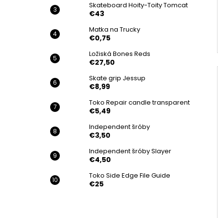
Skateboard Hoity-Toity Tomcat
€43
Matka na Trucky
€0,75
Ložiská Bones Reds
€27,50
Skate grip Jessup
€8,99
Toko Repair candle transparent
€5,49
Independent šróby
€3,50
Independent šróby Slayer
€4,50
Toko Side Edge File Guide
€25