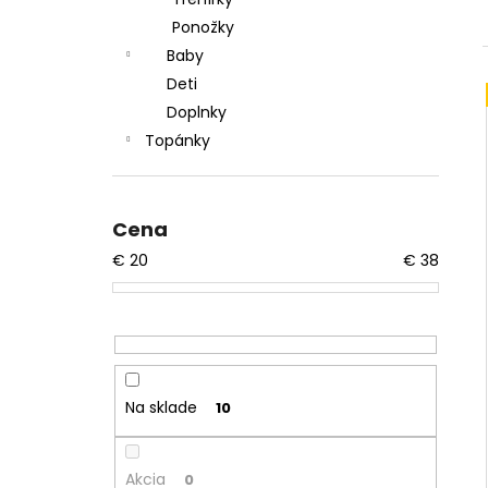
KOLESÁ BONES OG 100 V1 YELLOW
Ponožky
€33
Pôvodne:
€39
Baby
Deti
Doplnky
Topánky
Cena
€
20
€
38
Na sklade
10
Akcia
0