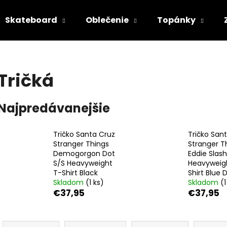
Skateboard
Oblečenie
Topánky
Čo potrebujete nájsť?
Tričká
HĽADAŤ
Najpredávanejšie
Tričko Santa Cruz
Tričko San
Odporúčame
Stranger Things
Stranger T
Demogorgon Dot
Eddie Slash
S/S Heavyweight
Heavyweig
T-Shirt Black
Shirt Blue 
Skladom
(1 ks)
Skladom
(1
€37,95
€37,95
R