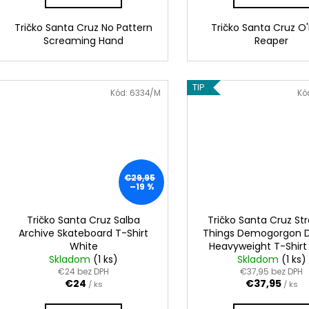
Tričko Santa Cruz No Pattern
Tričko Santa Cruz O'
Screaming Hand
Reaper
TIP
Kód:
6334/M
Kó
€29,95
–19 %
Tričko Santa Cruz Salba
Tričko Santa Cruz St
Archive Skateboard T-Shirt
Things Demogorgon D
White
Heavyweight T-Shirt
Skladom
(1 ks)
Skladom
(1 ks)
€24 bez DPH
€37,95 bez DPH
€24
€37,95
/ ks
/ ks