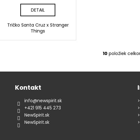
DETAIL
Tričko Santa Cruz x Stranger
Things
10
položiek celk
O
v
l
á
d
Kontakt
a
c
info
@
newspirit.sk
i
+421 915 445 273
e
NewSpirit.sk
p
NewSpirit.sk
r
v
k