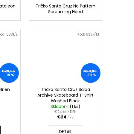
ataleon
Tričko Santa Cruz No Pattern
Screaming Hand
ód:
6331/L
Kód:
6337/M
€29,95
€29,95
–19 %
–19 %
Brien
Tričko Santa Cruz Salba
Archive Skateboard T-Shirt
Washed Black
Skladom
(1 ks)
€24 bez DPH
€24
/ ks
DETAIL