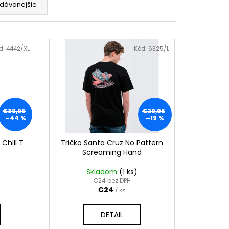
ITY-TOITY TOMCAT
dávanejšie
d:
4442/XL
Kód:
6325/L
€39,95
€29,95
–44 %
–19 %
Chill T
Tričko Santa Cruz No Pattern
Screaming Hand
Skladom
(1 ks)
€24 bez DPH
€24
/ ks
DETAIL