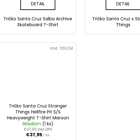
DETAIL
DETAIL
Tričko Santa Cruz Salba Archive
Tričko Santa Cruz x S
Skateboard T-Shirt
Things
Kód:
7253/M
Tričko Santa Cruz Stranger
Things Hellfire Pit S/S
Heavyweight T-Shirt Maroon
Skladom
(1 ks)
€37,95 bez DPH
€37,95
/ ks