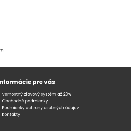
om
Informácie pre vás
Vernostný zľavový systém až 20%
Obchodné podmienky
Podmienky ochrany osobných údajov
Kontakty