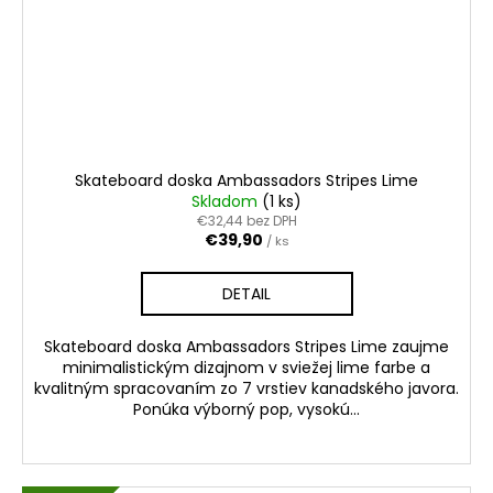
Skateboard doska Ambassadors Stripes Lime
Skladom
(1 ks)
€32,44 bez DPH
€39,90
/ ks
DETAIL
Skateboard doska Ambassadors Stripes Lime zaujme
minimalistickým dizajnom v sviežej lime farbe a
kvalitným spracovaním zo 7 vrstiev kanadského javora.
Ponúka výborný pop, vysokú...