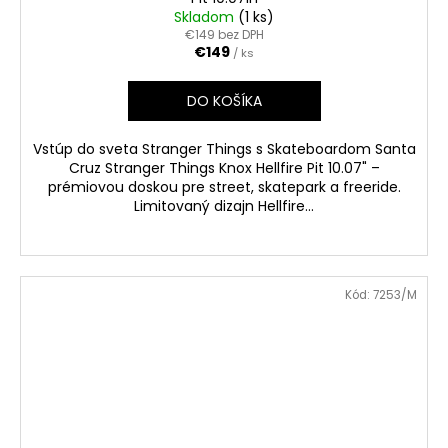
Skladom
(1 ks)
€149 bez DPH
€149
/ ks
DO KOŠÍKA
Vstúp do sveta Stranger Things s Skateboardom Santa
Cruz Stranger Things Knox Hellfire Pit 10.07" –
prémiovou doskou pre street, skatepark a freeride.
Limitovaný dizajn Hellfire...
Kód:
7253/M