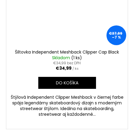
€37,99
–7 %
Šiltovka Independent Meshback Clipper Cap Black
Skladom
(1 ks)
€34,99 bez DPH
€34,99
/ ks
DO KOŠÍKA
Štýlová Independent Clipper Meshback v čiernej farbe
spája legendárny skateboardový dizajn s moderným
streetwear štýlom. Ideálna na skateboarding,
streetwear aj každodenné...