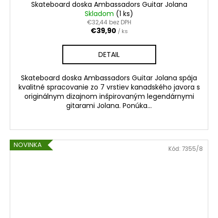
Skateboard doska Ambassadors Guitar Jolana
Skladom
(1 ks)
€32,44 bez DPH
€39,90
/ ks
DETAIL
Skateboard doska Ambassadors Guitar Jolana spája
kvalitné spracovanie zo 7 vrstiev kanadského javora s
originálnym dizajnom inšpirovaným legendárnymi
gitarami Jolana. Ponúka...
NOVINKA
Kód:
7355/8