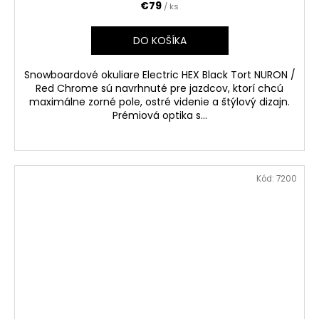
€79
/ ks
DO KOŠÍKA
Snowboardové okuliare Electric HEX Black Tort NURON /
Red Chrome sú navrhnuté pre jazdcov, ktorí chcú
maximálne zorné pole, ostré videnie a štýlový dizajn.
Prémiová optika s...
Kód:
7200