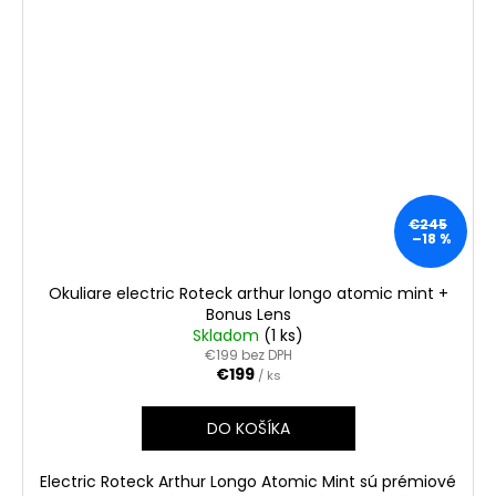
€245
–18 %
Okuliare electric Roteck arthur longo atomic mint +
Bonus Lens
Skladom
(1 ks)
€199 bez DPH
€199
/ ks
DO KOŠÍKA
Electric Roteck Arthur Longo Atomic Mint sú prémiové