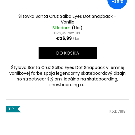
–20 %
Šiltovka Santa Cruz Salba Eyes Dot Snapback –
Vanilla
Skladom
(1 ks)
€26,99 bez DPH
€26,99
/ ks
DO KOŠÍKA
Štýlová Santa Cruz Salba Eyes Dot Snapback v jemnej
vanilkovej farbe spája legendárny skateboardový dizajn
so streetwear štýlom. Ideálna na skateboarding,
snowboarding a...
TIP
Kód:
7198