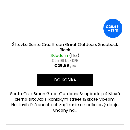
€29,99
–13 %
Šiltovka Santa Cruz Braun Great Outdoors Snapback
Black
Skladom
(1 ks)
€25,99 bez DPH
€25,99
/ ks
DO KOŠÍKA
Santa Cruz Braun Great Outdoors Snapback je štýlová
čierna šiltovka s ikonickým street & skate vibeom.
Nastaviteľné snapback zapínanie a nadčasový dizajn
vhodný na...