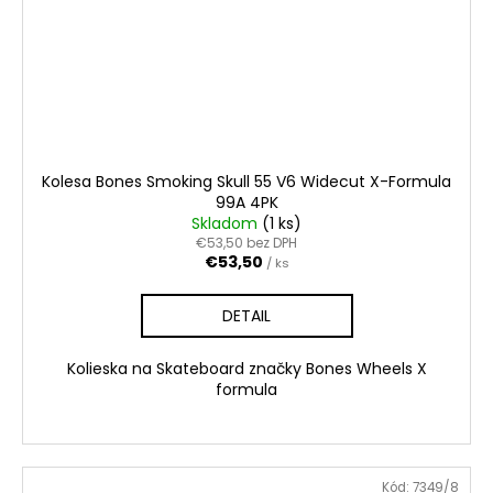
Kolesa Bones Smoking Skull 55 V6 Widecut X-Formula
99A 4PK
Skladom
(1 ks)
€53,50 bez DPH
€53,50
/ ks
DETAIL
Kolieska na Skateboard značky Bones Wheels X
formula
Kód:
7349/8