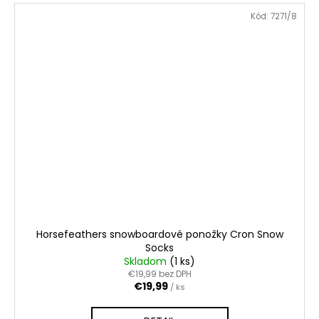
Kód:
7271/8
Horsefeathers snowboardové ponožky Cron Snow
Socks
Skladom
(1 ks)
€19,99 bez DPH
€19,99
/ ks