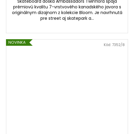
Skateboard doska Ambassadors Twinflora spája
prémiovú kvalitu 7-vrstvového kanadského javora s
originálnym dizajnom z kolekcie Bloom. Je navrhnutá
pre street aj skatepark a...
NOVINKA
Kód:
7352/8