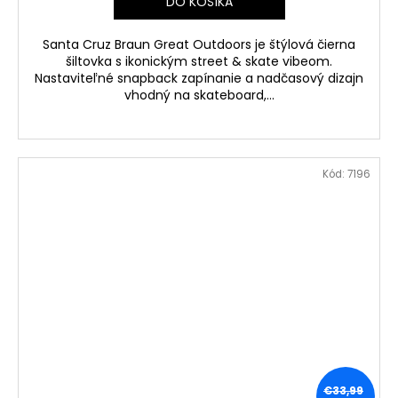
DO KOŠÍKA
Santa Cruz Braun Great Outdoors je štýlová čierna
šiltovka s ikonickým street & skate vibeom.
Nastaviteľné snapback zapínanie a nadčasový dizajn
vhodný na skateboard,...
Kód:
7196
€33,99