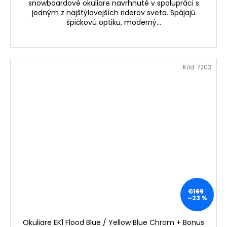
snowboardové okuliare navrhnuté v spolupráci s
jedným z najštýlovejších riderov sveta. Spájajú
špičkovú optiku, moderný...
Kód:
7203
€169
–23 %
Okuliare EK1 Flood Blue / Yellow Blue Chrom + Bonus