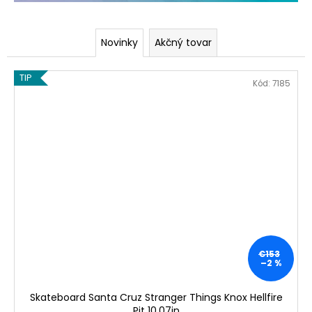
č
a
m
Novinky
Akčný tovar
e
TIP
Kód:
7185
INDEPENDENT
ŠRÓBY
SLAYER
€4,50
€153
–2 %
Skateboard Santa Cruz Stranger Things Knox Hellfire
Pit 10.07in