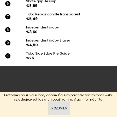
Skate grip Jessup
€8,99
Toko Repair candle transparent
€5,49
Independent šróby
€3,50
Independent šróby Slayer
€4,50
Toko Side Edge File Guide
€25
Z
á
p
ä
t
Tento web používa súbory cookie. Ďalším prechádzaním tohto webu
vyjadrujete súhlas s ich používaním. Viac informácií
tu
.
i
e
ROZUMIEM