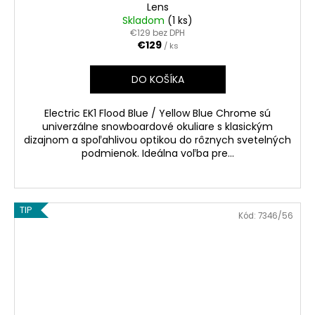
Lens
Skladom
(1 ks)
€129 bez DPH
€129
/ ks
DO KOŠÍKA
Electric EK1 Flood Blue / Yellow Blue Chrome sú
univerzálne snowboardové okuliare s klasickým
dizajnom a spoľahlivou optikou do rôznych svetelných
podmienok. Ideálna voľba pre...
TIP
Kód:
7346/56