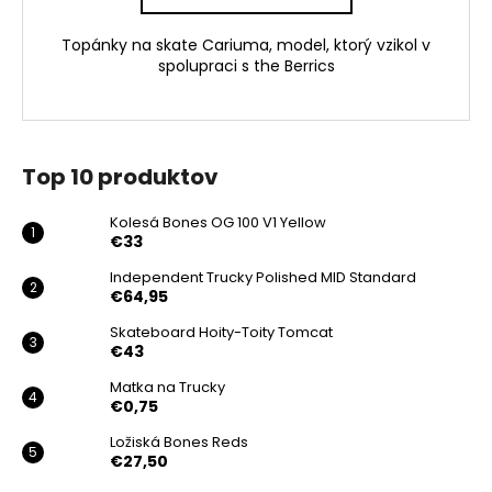
Topánky na skate Cariuma, model, ktorý vzikol v
spolupraci s the Berrics
Top 10 produktov
Kolesá Bones OG 100 V1 Yellow
€33
Independent Trucky Polished MID Standard
€64,95
Skateboard Hoity-Toity Tomcat
€43
Matka na Trucky
€0,75
Ložiská Bones Reds
€27,50