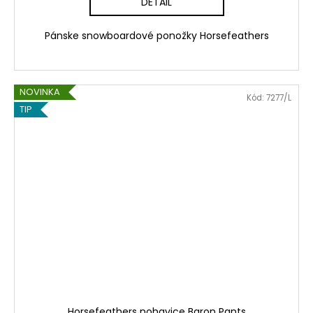
DETAIL
Pánske snowboardové ponožky Horsefeathers
NOVINKA
Kód:
7277/L
TIP
Horsefeathers nohavice Baron Pants