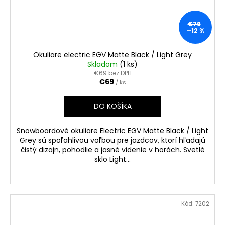
€79
–12 %
Okuliare electric EGV Matte Black / Light Grey
Skladom
(1 ks)
€69 bez DPH
€69
/ ks
DO KOŠÍKA
Snowboardové okuliare Electric EGV Matte Black / Light
Grey sú spoľahlivou voľbou pre jazdcov, ktorí hľadajú
čistý dizajn, pohodlie a jasné videnie v horách. Svetlé
sklo Light...
Kód:
7202