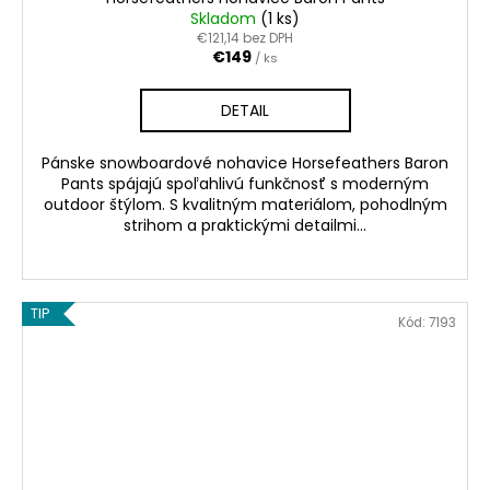
Skladom
(1 ks)
€121,14 bez DPH
€149
/ ks
DETAIL
Pánske snowboardové nohavice Horsefeathers Baron
Pants spájajú spoľahlivú funkčnosť s moderným
outdoor štýlom. S kvalitným materiálom, pohodlným
strihom a praktickými detailmi...
TIP
Kód:
7193