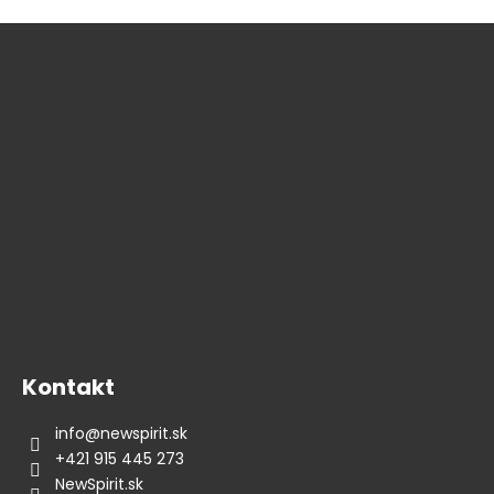
Z
á
p
ä
t
i
e
Kontakt
info
@
newspirit.sk
+421 915 445 273
NewSpirit.sk