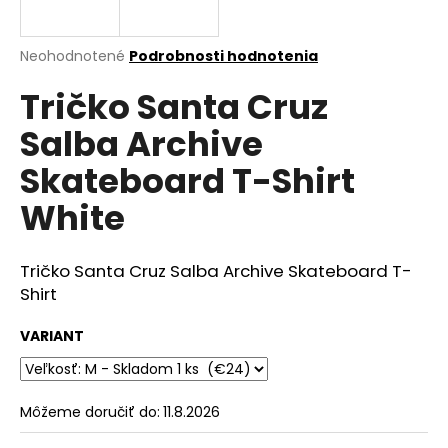
á
j
Priemerné
Neohodnotené
Podrobnosti hodnotenia
s
hodnotenie
Tričko Santa Cruz
produktu
ť
je
?
Salba Archive
0,0
z
Skateboard T-Shirt
5
hviezdičiek.
White
HĽADAŤ
Tričko Santa Cruz Salba Archive Skateboard T-
Shirt
O
VARIANT
d
p
o
r
Môžeme doručiť do:
11.8.2026
ú