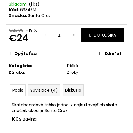
č
Skladom
(1 ks)
a
Kód:
6334/M
m
Značka:
Santa Cruz
e
€29,95
–19 %
€24
DO KOŠÍKA
KOLESÁ
BONES
Jednotková
OG
cena:
100
Opýtať sa
Zdieľať
V1
YELLOW
Kategória
:
Tričká
€33
Záruka
:
2 roky
Pôvodne:
€39
Popis
Súvisiace (4)
Diskusia
Skateboardové tričko jednej z najkultovejších skate
značiek akou je Santa Cruz
100% Bavlna