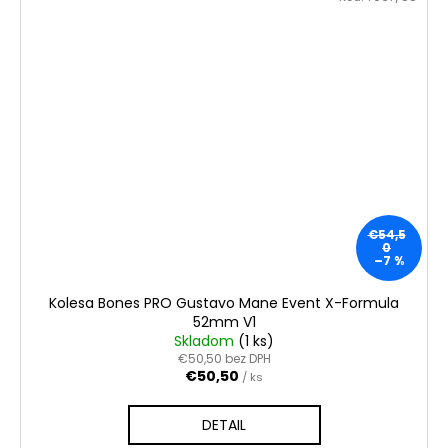
€54,5
0
–7 %
Kolesa Bones PRO Gustavo Mane Event X-Formula
52mm V1
Skladom
(1 ks)
€50,50 bez DPH
€50,50
/ ks
DETAIL