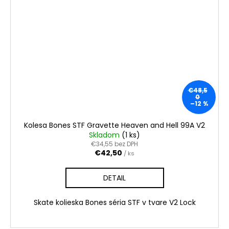
€48,5
0
–12 %
Kolesa Bones STF Gravette Heaven and Hell 99A V2
Skladom
(1 ks)
€34,55 bez DPH
€42,50
/ ks
DETAIL
Skate kolieska Bones séria STF v tvare V2 Lock