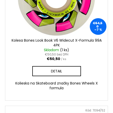
€54,5
0
–7 %
Kolesa Bones Look Book V6 Widecut X-Formula 99A
4PK
Skladom
(1 ks)
€50,50 bez DPH
€50,50
/ ks
DETAIL
Kolieska na Skateboard značky Bones Wheels X
formula
Kód:
7094/52