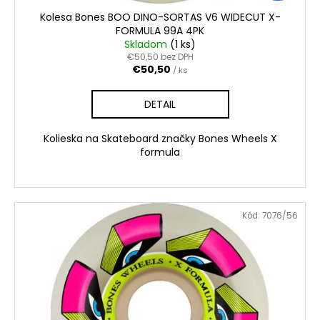
Kolesa Bones BOO DINO-SORTAS V6 WIDECUT X-
FORMULA 99A 4PK
Skladom
(1 ks)
€50,50 bez DPH
€50,50
/ ks
DETAIL
Kolieska na Skateboard značky Bones Wheels X
formula
Kód:
7076/56