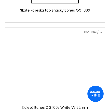
Skate kolieska top značky Bones OG 100S
Kód:
1343/52
€31,75
–18 %
Kolesá Bones OG 100s White V5 52mm