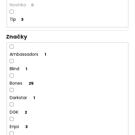
č
Novinka
v
0
a
m
Tip
3
e
Značky
INDEPENDENT
ŠRÓBY
€3,50
Ambassadors
1
Blind
1
Bones
25
Darkstar
1
DGK
2
Enjoi
3