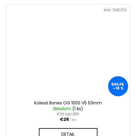
Kód:
1340/53
€31,75
–18 %
Kolesá Bones OG 100S V5 53mm
Skladom
(1 ks)
€26 bez DPH
€26
/ ks
DETAIL