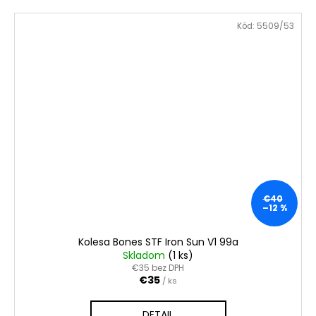
Kód:
5509/53
€40
–12 %
Kolesa Bones STF Iron Sun V1 99a
Skladom
(1 ks)
€35 bez DPH
€35
/ ks
DETAIL