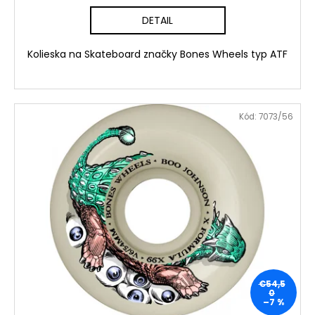
DETAIL
Kolieska na Skateboard značky Bones Wheels typ ATF
Kód:
7073/56
€54,5
0
–7 %