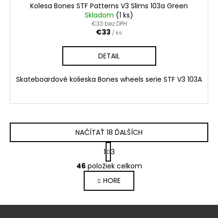
Kolesa Bones STF Patterns V3 Slims 103a Green
Skladom
(1 ks)
€33 bez DPH
€33
/ ks
DETAIL
Skateboardové kolieska Bones wheels serie STF V3 103A
NAČÍTAŤ 18 ĎALŠÍCH
S
1
3
t
O
r
46
položiek celkom
v
á
HORE
l
n
k
á
o
d
Z
v
a