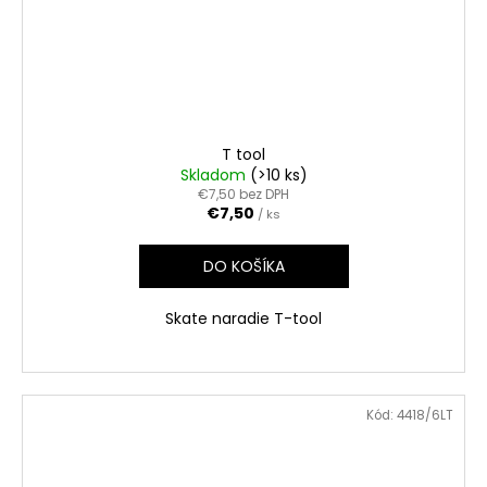
T tool
Skladom
(>10 ks)
€7,50 bez DPH
€7,50
/ ks
DO KOŠÍKA
Skate naradie T-tool
Kód:
4418/6LT