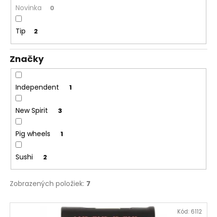
č
Novinka
v
0
a
m
Tip
2
e
Značky
INDEPENDENT
TRUCKY
POLISHED
MID
Independent
1
STANDARD
€64,95
New Spirit
3
Pôvodne:
€67
Pig wheels
1
Sushi
2
Zobrazených položiek:
7
V
Kód:
6112