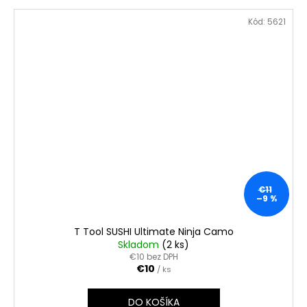
Kód:
5621
€11
–9 %
T Tool SUSHI Ultimate Ninja Camo
Skladom
(2 ks)
€10 bez DPH
€10
/ ks
DO KOŠÍKA