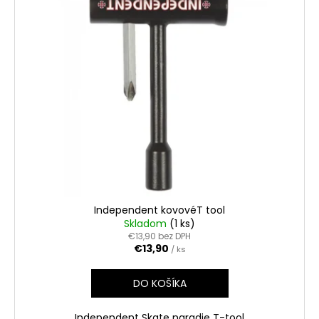
ý
p
i
s
p
r
o
d
u
k
t
o
Independent kovovéT tool
v
Skladom
(1 ks)
€13,90 bez DPH
€13,90
/ ks
DO KOŠÍKA
Independent Skate naradie T-tool