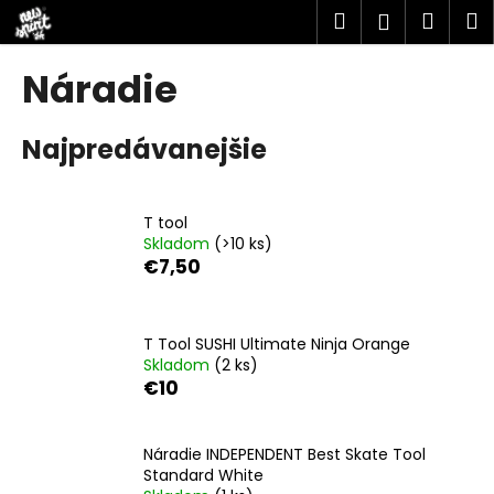
K
Prejsť
Hľadať
Náku
M
Prihlásen
na
o
obsah
Späť
Späť
košík
š
Náradie
í
Č
k
Najpredávanejšie
o
p
o
T tool
t
Skladom
(>10 ks)
r
€7,50
e
b
u
T Tool SUSHI Ultimate Ninja Orange
Skladom
(2 ks)
j
€10
e
t
Náradie INDEPENDENT Best Skate Tool
e
Standard White
n