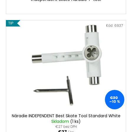
TIP
Kód:
6937
€30
–10 %
Náradie INDEPENDENT Best Skate Tool Standard White
Skladom
(1 ks)
€27 bez DPH
€27