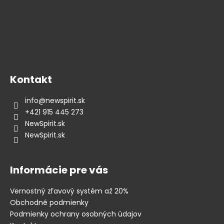
r
v
k
y
v
ý
p
Kontakt
i
s
info
@
newspirit.sk
u
+421 915 445 273
NewSpirit.sk
NewSpirit.sk
Informácie pre vás
Vernostný zľavový systém až 20%
Obchodné podmienky
Podmienky ochrany osobných údajov