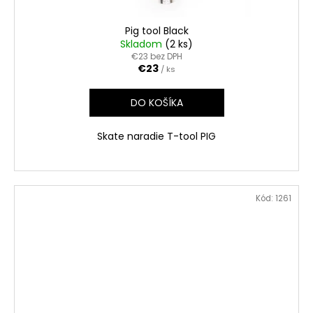
Pig tool Black
Skladom
(2 ks)
€23 bez DPH
€23
/ ks
DO KOŠÍKA
Skate naradie T-tool PIG
Kód:
1261