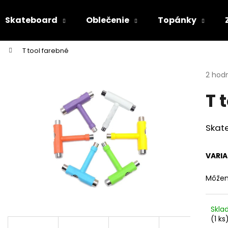
Skateboard
Oblečenie
Topánky
T tool farebné
Čo potrebujete nájsť?
Priem
2 hod
hodno
T 
produ
HĽADAŤ
je
5,0
z
Skate
5
Odporúčame
hviezd
VARI
Môžem
Skl
(1 ks