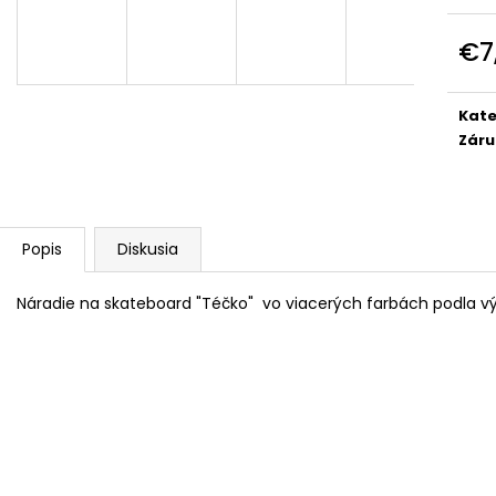
INDEPENDENT TRUCKY POLISHED MID
SKATEBOARD HO
STANDARD
€43
€7
€64,95
Pôvodne:
€47
Pôvodne:
€67
Jedn
cena
Kate
Záru
Popis
Diskusia
Náradie na skateboard "Téčko" vo viacerých farbách podla v