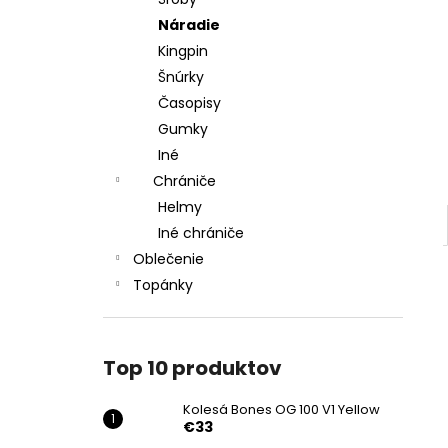
KOLESÁ BONES OG 100 V1 YELLOW
Náradie
€33
Pôvodne:
€39
Kingpin
Šnúrky
Časopisy
Gumky
Iné
Chrániče
Helmy
Iné chrániče
Oblečenie
Topánky
Top 10 produktov
Kolesá Bones OG 100 V1 Yellow
€33