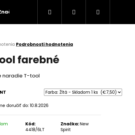
Hľadať
Prihlásenie
Nákupný
Značky
košík
erné
notenia
Podrobnosti hodnotenia
tenie
tool farebné
ktu
 naradie T-tool
ičiek.
ANT
e doručiť do:
10.8.2026
Nasledujúce
adom
Kód:
Značka:
New
)
4418/6LT
Spirit