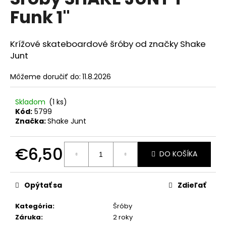
je
á
Funk 1"
0,0
z
j
5
s
hviezdičiek.
Krížové skateboardové šróby od značky Shake
ť
Junt
?
Môžeme doručiť do:
11.8.2026
Skladom
(1 ks)
Kód:
5799
HĽADAŤ
Značka:
Shake Junt
€6,50
DO KOŠÍKA
O
Jednotková
d
cena:
p
Opýtať sa
Zdieľať
o
r
Kategória
:
Šróby
ú
Záruka
:
2 roky