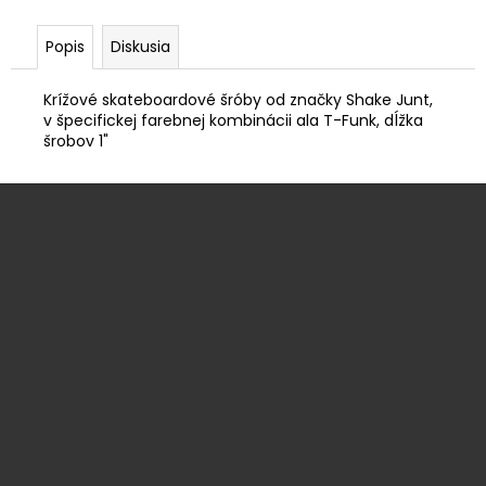
č
a
Popis
Diskusia
m
e
Krížové skateboardové šróby od značky Shake Junt,
v špecifickej farebnej kombinácii ala T-Funk, dĺžka
KOLESÁ
šrobov 1"
BONES
OG
Z
100
V1
á
YELLOW
p
€33
ä
Pôvodne:
€39
t
i
e