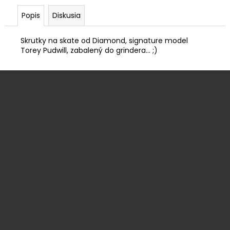
č
a
Popis
Diskusia
m
e
Skrutky na skate od Diamond, signature model
Torey Pudwill, zabalený do grindera... ;)
SKATE
Z
GRIP
JESSUP
á
€8,99
p
ä
t
i
e