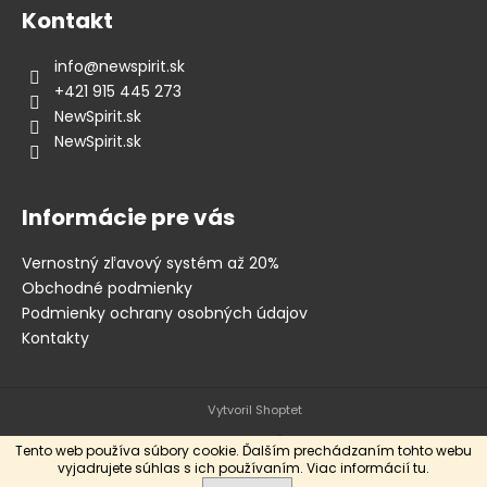
Kontakt
info
@
newspirit.sk
+421 915 445 273
NewSpirit.sk
NewSpirit.sk
Informácie pre vás
Vernostný zľavový systém až 20%
Obchodné podmienky
Podmienky ochrany osobných údajov
Kontakty
Vytvoril Shoptet
Tento web používa súbory cookie. Ďalším prechádzaním tohto webu
vyjadrujete súhlas s ich používaním. Viac informácií
tu
.
Copyright 2026
New Spirit Skateshop
. Všetky práva vyhradené.