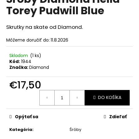
je
á
Torey Pudwill Blue
4,0
z
j
5
s
hviezdičiek.
Skrutky na skate od Diamond.
ť
?
Môžeme doručiť do:
11.8.2026
Skladom
(1 ks)
Kód:
1944
Značka:
Diamond
HĽADAŤ
€17,50
Jednotková
DO KOŠÍKA
O
cena:
d
p
Opýtať sa
Zdieľať
o
r
Kategória
:
Šróby
ú