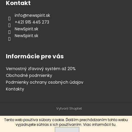
Kontakt
info
@
newspirit.sk
+421 915 445 273
NewSpirit.sk
NewSpirit.sk
Informácie pre vás
Vernostný zľavový systém až 20%
Obchodné podmienky
Podmienky ochrany osobných údajov
Kontakty
Vytvoril Shoptet
Tento web používa súbory cookie. Ďalším prechádzaním tohto webu
vyjadrujete súhlas s ich používaním. Viac informácií
tu
.
Copyright 2026
New Spirit Skateshop
. Všetky práva vyhradené.