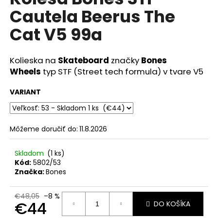
je
á
Cautela Beerus The
0,0
z
j
Cat V5 99a
5
s
hviezdičiek.
ť
Kolieska na
Skateboard
značky
Bones
?
Wheels
typ STF (Street tech formula) v tvare V5
VARIANT
HĽADAŤ
Môžeme doručiť do:
11.8.2026
Skladom
(1 ks)
O
Kód:
5802/53
d
Značka:
Bones
p
o
€48,05
–8 %
r
€44
DO KOŠÍKA
ú