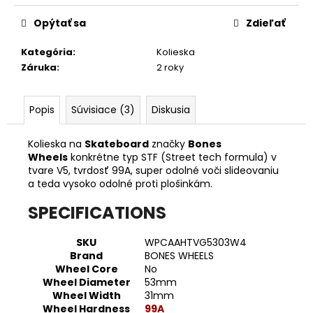
č
Jednotková
a
cena:
Opýtať sa
Zdieľať
m
e
Kategória
:
Kolieska
Záruka
:
2 roky
INDEPENDENT
ŠRÓBY
Popis
Súvisiace (3)
Diskusia
SLAYER
€4,50
Kolieska na
Skateboard
značky
Bones
Wheels
konkrétne typ STF (Street tech formula) v
tvare V5, tvrdosť 99A, super odolné voči slideovaniu
a teda vysoko odolné proti plošinkám.
SPECIFICATIONS
SKU
WPCAAHTVG5303W4
Brand
BONES WHEELS
Wheel Core
No
Wheel Diameter
53mm
Wheel Width
31mm
Wheel Hardness
99A