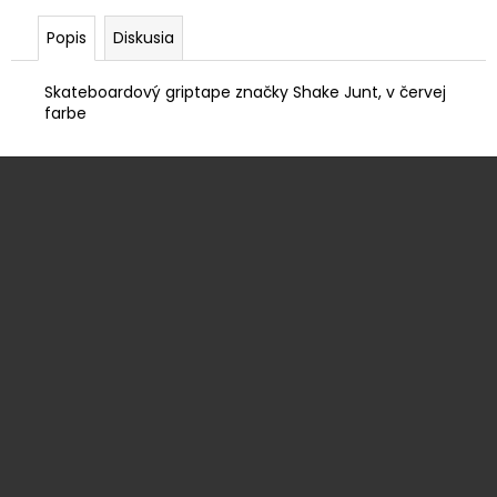
č
a
Popis
Diskusia
m
e
Skateboardový griptape značky Shake Junt, v červej
farbe
MATKA
NA
Z
TRUCKY
á
€0,75
p
ä
t
i
e