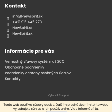
Kontakt
info
@
newspirit.sk
+421 915 445 273
NewSpirit.sk
NewSpirit.sk
Informácie pre vás
Vernostný zľavový systém až 20%
Obchodné podmienky
Podmienky ochrany osobných údajov
Kontakty
Vytvoril Shoptet
Tento web používa súbory cookie. Ďalším prechádzaním tohto webu
vyjadrujete súhlas s ich používaním. Viac informácií
tu
.
Copyright 2026
New Spirit Skateshop
. Všetky práva vyhradené.