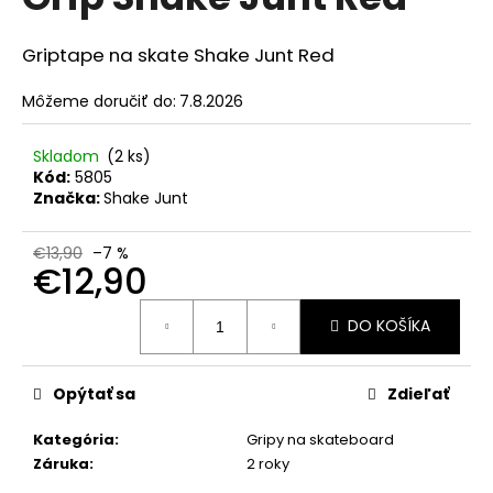
je
á
0,0
z
j
Griptape na skate Shake Junt Red
5
s
hviezdičiek.
Môžeme doručiť do:
7.8.2026
ť
?
Skladom
(2 ks)
Kód:
5805
Značka:
Shake Junt
€13,90
–7 %
HĽADAŤ
€12,90
Jednotková
DO KOŠÍKA
cena:
O
d
Opýtať sa
Zdieľať
p
o
Kategória
:
Gripy na skateboard
r
Záruka
:
2 roky
ú