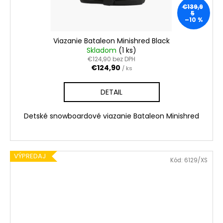
€139,9
5
–10 %
Viazanie Bataleon Minishred Black
Skladom
(1 ks)
€124,90 bez DPH
€124,90
/ ks
DETAIL
Detské snowboardové viazanie Bataleon Minishred
VÝPREDAJ
Kód:
6129/XS