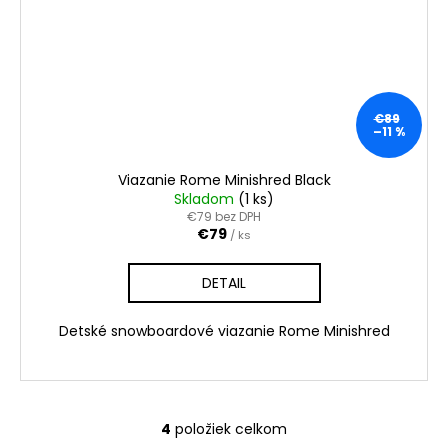
€89
–11 %
Viazanie Rome Minishred Black
Skladom
(1 ks)
€79 bez DPH
€79
/ ks
DETAIL
Detské snowboardové viazanie Rome Minishred
4
položiek celkom
O