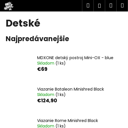
K
Prejsť
Hľadať
Náku
M
Prihlásen
na
o
obsah
Späť
Späť
košík
š
Detské
í
Č
k
Najpredávanejšie
o
p
o
MDXONE detský postroj Mini-OX - blue
t
Skladom
(1 ks)
r
€69
e
b
u
Viazanie Bataleon Minishred Black
Skladom
(1 ks)
j
€124,90
e
t
e
Viazanie Rome Minishred Black
n
Skladom
(1 ks)