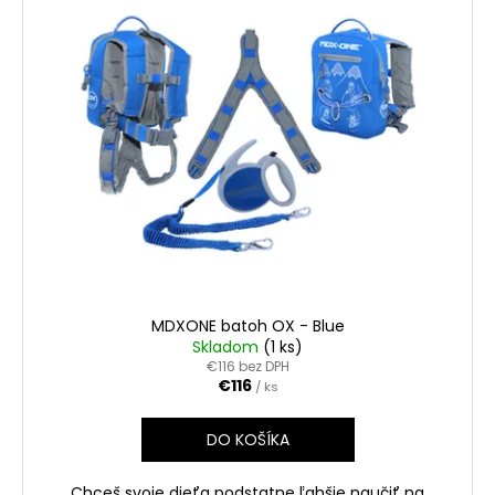
ý
p
i
s
p
r
o
d
u
k
t
o
MDXONE batoh OX - Blue
v
Skladom
(1 ks)
€116 bez DPH
€116
/ ks
DO KOŠÍKA
Chceš svoje dieťa podstatne ľahšie naučiť na