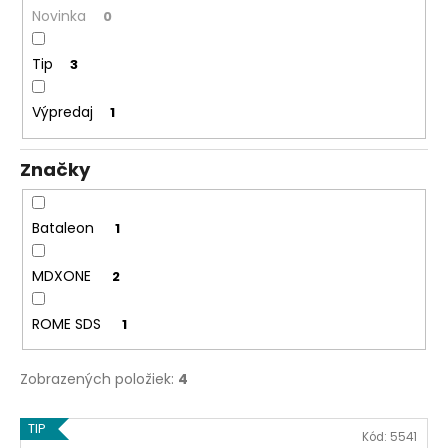
č
Novinka
v
0
a
m
Tip
3
e
Výpredaj
1
SKATEBOARD
HOITY-
TOITY
Značky
TOMCAT
€43
Pôvodne:
Bataleon
1
€47
MDXONE
2
ROME SDS
1
Zobrazených položiek:
4
V
TIP
Kód:
5541