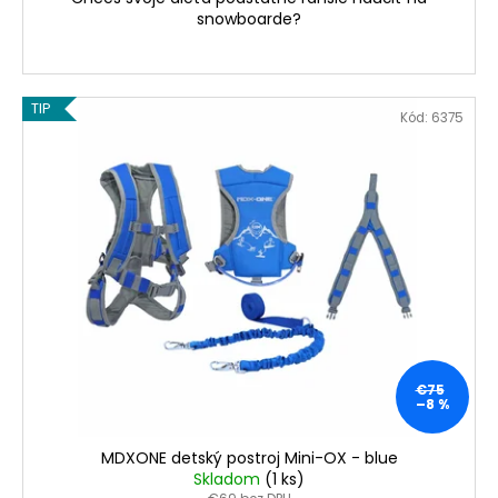
snowboarde?
TIP
Kód:
6375
€75
–8 %
MDXONE detský postroj Mini-OX - blue
Skladom
(1 ks)