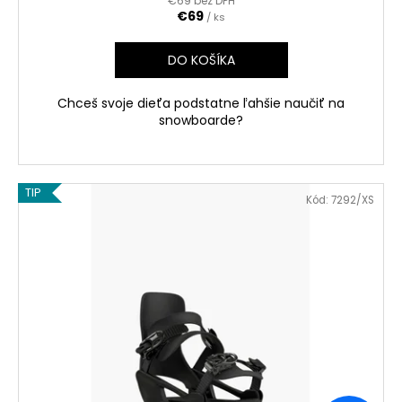
€69 bez DPH
€69
/ ks
DO KOŠÍKA
Chceš svoje dieťa podstatne ľahšie naučiť na
snowboarde?
TIP
Kód:
7292/XS