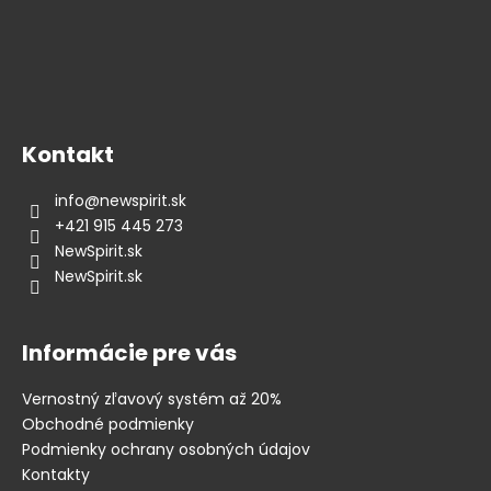
r
v
k
y
v
ý
p
Kontakt
i
s
info
@
newspirit.sk
u
+421 915 445 273
NewSpirit.sk
NewSpirit.sk
Informácie pre vás
Vernostný zľavový systém až 20%
Obchodné podmienky
Podmienky ochrany osobných údajov
Kontakty