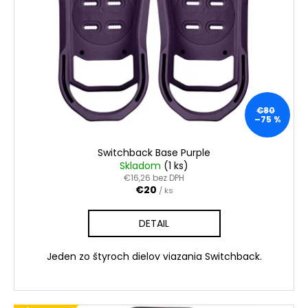
č
a
m
e
TOKO
REPAIR
CANDLE
€80
–75 %
TRANSPARENT
€5,49
Switchback Base Purple
Skladom
(1 ks)
€16,26 bez DPH
€20
/ ks
DETAIL
Jeden zo štyroch dielov viazania Switchback.