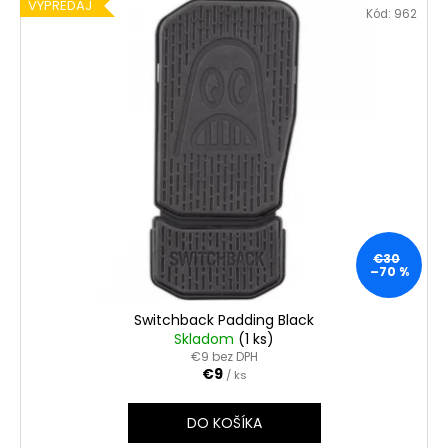
VÝPREDAJ
Kód:
962
€30
–70 %
Switchback Padding Black
Skladom
(1 ks)
€9 bez DPH
€9
/ ks
DO KOŠÍKA