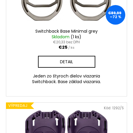
k
u
á
t
€89,99
k
j
–72 %
o
t
s
v
o
ť
Switchback Base Minimal grey
v
?
Skladom
(1 ks)
€20,33 bez DPH
€25
/ ks
DETAIL
HĽADAŤ
Jeden zo štyroch dielov viazania
Switchback. Base základ viazania.
O
d
VÝPREDAJ
p
Kód:
1292/S
o
r
ú