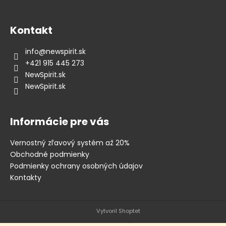
á
j
Kontakt
s
ť
info
@
newspirit.sk
?
+421 915 445 273
NewSpirit.sk
NewSpirit.sk
HĽADAŤ
Informácie pre vás
Vernostný zľavový systém až 20%
Obchodné podmienky
O
Podmienky ochrany osobných údajov
d
Kontakty
p
o
r
Vytvoril Shoptet
ú