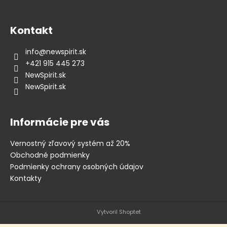
á
j
Kontakt
s
ť
info
@
newspirit.sk
?
+421 915 445 273
NewSpirit.sk
NewSpirit.sk
HĽADAŤ
Informácie pre vás
Vernostný zľavový systém až 20%
Obchodné podmienky
O
Podmienky ochrany osobných údajov
d
Kontakty
p
o
r
Vytvoril Shoptet
ú