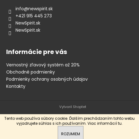
info
@
newspirit.sk
+421 915 445 273
NewSpirit.sk
NewSpirit.sk
Informácie pre vás
Vernostný zľavový systém až 20%
Obchodné podmienky
Podmienky ochrany osobných údajov
Kontakty
Vytvoril Shoptet
Tento web používa súbory cookie. Ďalším prechádzaním tohto webu
vyjadrujete súhlas s ich používaním. Viac informácií
tu
.
Copyright 2026
New Spirit Skateshop
. Všetky práva vyhradené.
ROZUMIEM