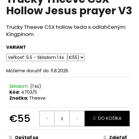
je
á
Hollow Jesus prayer V3
0,0
z
j
5
s
hviezdičiek.
Trucky Theeve CSX hollow teda s odlahčeným
ť
Kingpinom
?
VARIANT
Môžeme doručiť do:
11.8.2026
HĽADAŤ
Skladom
(1 ks)
Kód:
4703/5
O
Značka:
Theeve
d
p
€55
DO KOŠÍKA
o
r
Jednotková
cena:
ú
Opýtať sa
Zdieľať