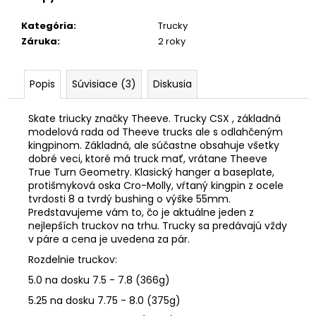
č
a
Kategória
:
Trucky
m
Záruka
:
2 roky
e
Popis
Súvisiace (3)
Diskusia
SKATE
GRIP
JESSUP
Skate triucky značky Theeve. Trucky CSX , základná
modelová rada od Theeve trucks ale s odlahčeným
€8,99
kingpinom. Základná, ale súčastne obsahuje všetky
dobré veci, ktoré má truck mať, vrátane Theeve
True Turn Geometry. Klasický hanger a baseplate,
protišmyková oska Cro-Molly, vŕtaný kingpin z ocele
tvrdosti 8 a tvrdý bushing o výške 55mm.
Predstavujeme vám to, čo je aktuálne jeden z
nejlepších truckov na trhu. Trucky sa predávajú vždy
v páre a cena je uvedena za pár.
Rozdelnie truckov:
5.0 na dosku 7.5 - 7.8 (366g)
5.25 na dosku 7.75 - 8.0 (375g)