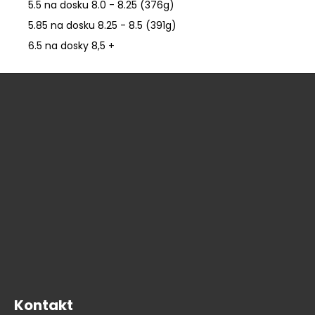
5.5 na dosku 8.0 - 8.25 (376g)
5.85 na dosku 8.25 - 8.5 (391g)
6.5 na dosky 8,5 +
Z
á
p
ä
t
i
e
Kontakt