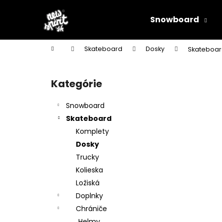
K
Prejsť
na
o
Snowboard
obsah
Späť
Späť
š
do
do
í
Domov
Skateboard
Dosky
Skateboar
k
obchodu
obchodu
B
o
Kategórie
Preskočiť
č
kategórie
n
Snowboard
ý
Skateboard
p
Komplety
a
Dosky
n
Trucky
e
Kolieska
l
Ložiská
Doplnky
Chrániče
Helmy