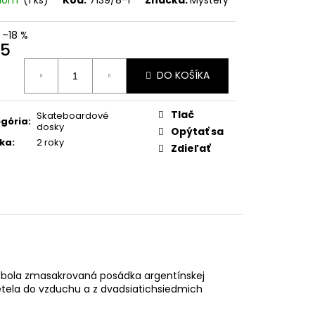
ITY-TOITY TOMCAT
–18 %
5
otková
DO KOŠÍKA
:
Tlač
Skateboardové
gória
:
dosky
Opýtať sa
ka
:
2 roky
Zdieľať
de bola zmasakrovaná posádka argentínskej
yletela do vzduchu a z dvadsiatichsiedmich