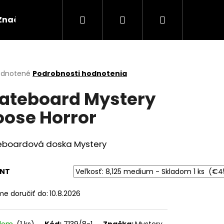
Hľadať
Prihlásenie
Nákupný
Značky
košík
erné
dnotené
Podrobnosti hodnotenia
tenie
ateboard Mystery
ktu
ose Horror
ičiek.
eboardová doska Mystery
ANT
e doručiť do:
10.8.2026
Nasledujúce
adom
(1 ks)
Kód:
7139/8-1
Značka:
Mystery