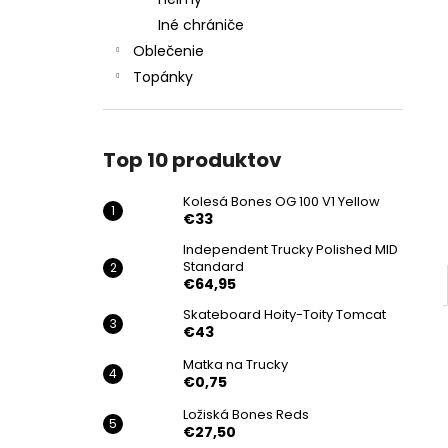
KOLESÁ BONES OG 100 V1 YELLOW
Iné chrániče
€33
Pôvodne:
€39
Oblečenie
Topánky
Top 10 produktov
Kolesá Bones OG 100 V1 Yellow
€33
Independent Trucky Polished MID
Standard
€64,95
Skateboard Hoity-Toity Tomcat
€43
Matka na Trucky
€0,75
Ložiská Bones Reds
€27,50