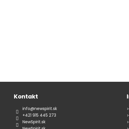
Kontakt
info
@
newspirit.sk
+421 915 445 273
NewSpirit.sk
NewSpirit.sk