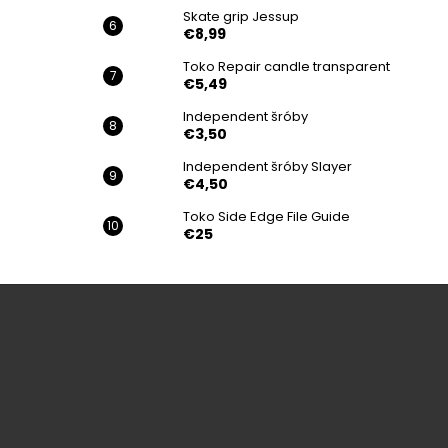
Skate grip Jessup
€8,99
Toko Repair candle transparent
€5,49
Independent šróby
€3,50
Independent šróby Slayer
€4,50
Toko Side Edge File Guide
€25
Z
á
p
ä
t
i