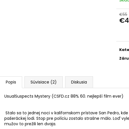
INDEPENDENT TRUCKY POLISHED MID
SKATEBOARD HO
STANDARD
€43
€64,95
Pôvodne:
€47
€55
Pôvodne:
€67
€4
Jedn
cena
Kate
Záru
Popis
Súvisiace (2)
Diskusia
UsualSuspects Mystery
(CSFD.cz 88% 60. nejlepší film ever)
Stalo sa to jednej noci v kalifornskom prístave San Pedro, k
pašeráckej lodi. Stop pre políciu zostalo strašne málo. Loď v
mužov to prežili len dvaja.