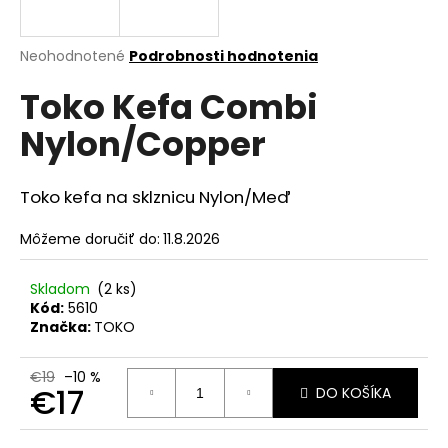
á
j
Priemerné
Neohodnotené
Podrobnosti hodnotenia
s
hodnotenie
Toko Kefa Combi
produktu
ť
je
?
Nylon/Copper
0,0
z
5
hviezdičiek.
Toko kefa na sklznicu Nylon/Meď
HĽADAŤ
Môžeme doručiť do:
11.8.2026
Skladom
(2 ks)
Kód:
5610
O
Značka:
TOKO
d
p
€19
–10 %
o
€17
DO KOŠÍKA
r
ú
Jednotková
cena: