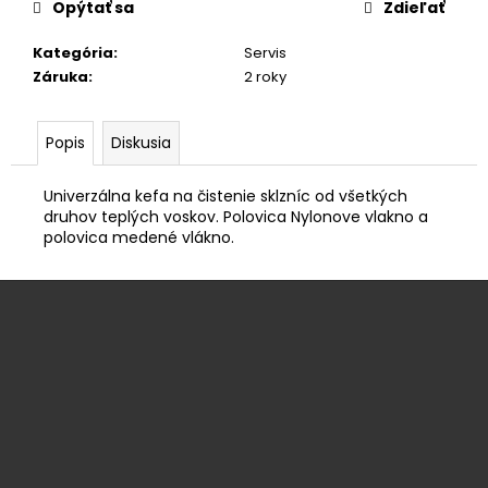
č
Opýtať sa
Zdieľať
a
m
Kategória
:
Servis
e
Záruka
:
2 roky
INDEPENDENT
Popis
Diskusia
ŠRÓBY
€3,50
Univerzálna kefa na čistenie sklzníc od všetkých
druhov teplých voskov. Polovica Nylonove vlakno a
polovica medené vlákno.
Z
á
p
ä
t
i
e