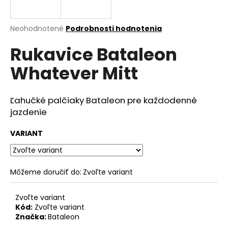
á
j
Priemerné
Neohodnotené
Podrobnosti hodnotenia
s
hodnotenie
Rukavice Bataleon
produktu
ť
je
?
Whatever Mitt
0,0
z
5
hviezdičiek.
Ľahučké palčiaky Bataleon pre každodenné
jazdenie
HĽADAŤ
VARIANT
O
d
Môžeme doručiť do:
Zvoľte variant
p
o
Zvoľte variant
r
Kód:
Zvoľte variant
ú
Značka:
Bataleon