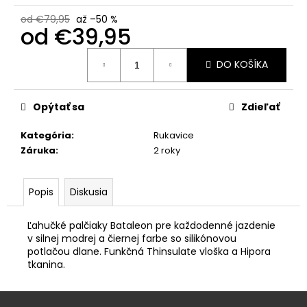
č
a
od €79,95
až –50 %
od
€39,95
m
e
Jednotková
DO KOŠÍKA
cena:
INDEPENDENT
ŠRÓBY
Opýtať sa
Zdieľať
€3,50
Kategória
:
Rukavice
Záruka
:
2 roky
Popis
Diskusia
Ľahučké palčiaky Bataleon pre každodenné jazdenie
v silnej modrej a čiernej farbe so silikónovou
potlačou dlane.
Funkčná Thinsulate vloška a Hipora
tkanina.
Z