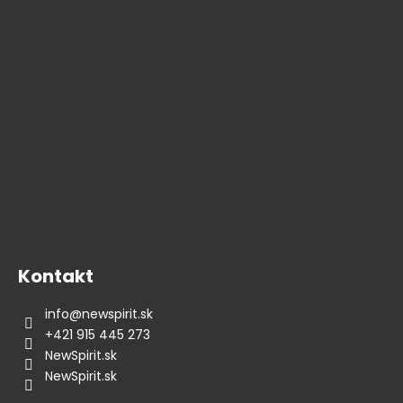
á
p
ä
t
i
e
Kontakt
info
@
newspirit.sk
+421 915 445 273
NewSpirit.sk
NewSpirit.sk