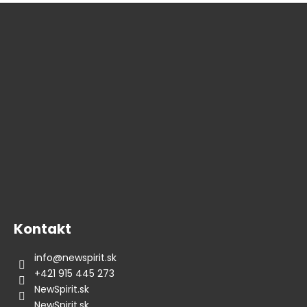
Z
á
p
ä
t
i
e
Kontakt
info
@
newspirit.sk
+421 915 445 273
NewSpirit.sk
NewSpirit.sk