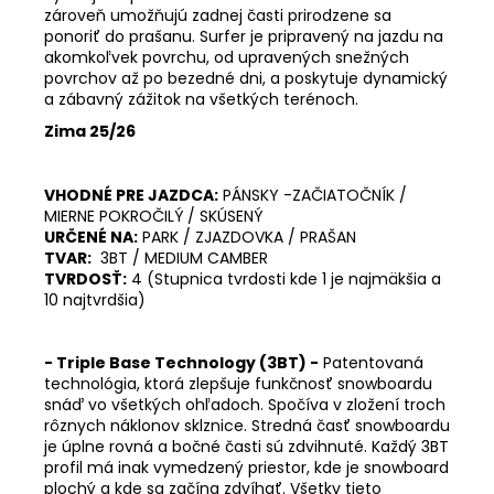
zároveň umožňujú zadnej časti prirodzene sa
ponoriť do prašanu. Surfer je pripravený na jazdu na
akomkoľvek povrchu, od upravených snežných
povrchov až po bezedné dni, a poskytuje dynamický
a zábavný zážitok na všetkých terénoch.
Zima 25/26
VHODNÉ PRE JAZDCA:
PÁNSKY -ZAČIATOČNÍK /
MIERNE POKROČILÝ / SKÚSENÝ
URČENÉ NA:
PARK / ZJAZDOVKA / PRAŠAN
TVAR:
3BT / MEDIUM CAMBER
TVRDOSŤ:
4 (Stupnica tvrdosti kde 1 je najmäkšia a
10 najtvrdšia)
- Triple Base Technology (3BT) -
Patentovaná
technológia, ktorá zlepšuje funkčnosť snowboardu
snáď vo všetkých ohľadoch. Spočíva v zložení troch
rôznych náklonov sklznice. Stredná časť snowboardu
je úplne rovná a bočné časti sú zdvihnuté. Každý 3BT
profil má inak vymedzený priestor, kde je snowboard
plochý a kde sa začína zdvíhať. Všetky tieto