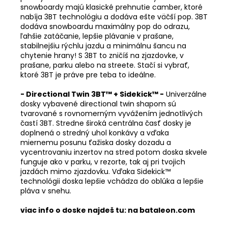
snowboardy majú klasické prehnutie camber, ktoré
nabíja 3BT technológiu a dodáva ešte väčší pop. 3BT
dodáva snowboardu maximálny pop do odrazu,
ľahšie zatáčanie, lepšie plávanie v prašane,
stabilnejšiu rýchlu jazdu a minimálnu šancu na
chytenie hrany! S 3BT to zničíš na zjazdovke, v
prašane, parku alebo na streete. Stačí si vybrať,
ktoré 3BT je práve pre teba to ideálne.
- Directional Twin 3BT™ + Sidekick™ -
Univerzálne
dosky vybavené directional twin shapom sú
tvarované s rovnomerným vyvážením jednotlivých
častí 3BT. Stredne široká centrálna časť dosky je
doplnená o stredný uhol konkávy a vďaka
miernemu posunu ťažiska dosky dozadu a
vycentrovaniu inzertov na stred potom doska skvele
funguje ako v parku, v rezorte, tak aj pri tvojich
jazdách mimo zjazdovku. Vďaka Sidekick™
technológii doska lepšie vchádza do oblúka a lepšie
pláva v snehu.
viac info o doske najdeš tu:
na bataleon.com