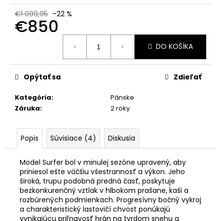
č
a
€1 099,95
–22 %
€850
m
e
Jednotková
DO KOŠÍKA
cena:
INDEPENDENT
ŠRÓBY
Opýtať sa
Zdieľať
€3,50
Kategória
:
Pánske
Záruka
:
2 roky
Popis
Súvisiace (4)
Diskusia
Model Surfer bol v minulej sezóne upravený, aby
priniesol ešte väčšiu všestrannosť a výkon. Jeho
široká, trupu podobná predná časť, poskytuje
bezkonkurenčný vztlak v hlbokom prašane, kaši a
rozbúrených podmienkach. Progresívny bočný vykroj
a charakteristický lastovičí chvost ponúkajú
vynikajúcu priľnavosť hrán na tvrdom snehu a