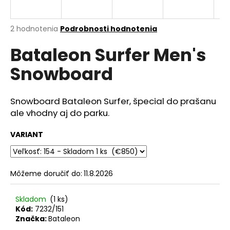
á
j
Priemerné
2 hodnotenia
Podrobnosti hodnotenia
s
hodnotenie
Bataleon Surfer Men's
produktu
ť
je
?
Snowboard
5,0
z
5
hviezdičiek.
Snowboard Bataleon Surfer, špecial do prašanu
ale vhodny aj do parku.
HĽADAŤ
VARIANT
O
d
Môžeme doručiť do:
11.8.2026
p
o
Skladom
(1 ks)
r
Kód:
7232/151
ú
Značka:
Bataleon